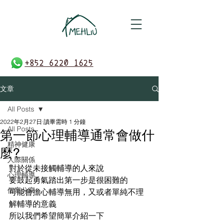
+852 6220 1625
文章
All Posts
2022年2月27日
讀畢需時 1 分鐘
All Posts
第一節心理輔導通常會做什
精神健康
麼?
人際關係
對於從未接觸輔導的人來說
心理輔導
要鼓起勇氣踏出第一步是很困難的
個案分享
可能會擔心輔導無用，又或者單純不理
解輔導的意義
所以我們希望簡單介紹一下